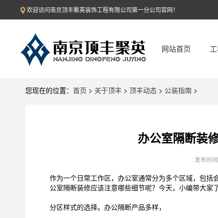
欢迎访问南京顶丰聚英装饰工程有限公司第一分公司官网！
网站首页
工
办
您现在的位置：
首页
>
关于顶丰
>
顶丰动态
>
公装指南
>
餐
办公室隔断装
商
发布时间：2
教
作为一个日常工作区，办公室通常分为多个区域，包括
娱
公室隔断装修应该注意哪些细节呢？今天，小编带大家
分区样式的选择。办公隔断产品多样，