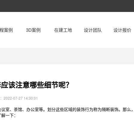
程案例
3D案例
在建工地
设计团队
设计报价
公空间
办公空间
饮空间
餐饮空间
修应该注意哪些细节呢？
铺空间
商铺空间
022-07-27 14:30:01
育空间
教育空间
会议室、茶馆、办公室等。划分这些区域的装饰行为称为隔断装饰。那么
乐/酒店
娱乐/酒店
了解一下：