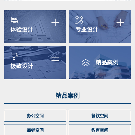
+
+


体验设计
专业设计
=


精品案例
极致设计
精品案例
办公空间
餐饮空间
商铺空间
教育空间